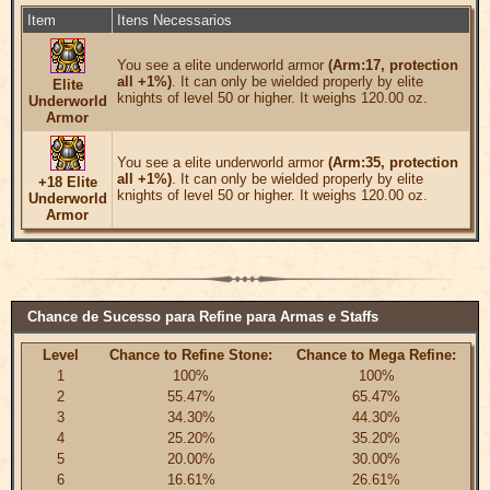
Item
Itens Necessarios
You see a elite underworld armor
(Arm:17, protection
all +1%)
. It can only be wielded properly by elite
Elite
knights of level 50 or higher. It weighs 120.00 oz.
Underworld
Armor
You see a elite underworld armor
(Arm:35, protection
all +1%)
. It can only be wielded properly by elite
+18 Elite
knights of level 50 or higher. It weighs 120.00 oz.
Underworld
Armor
Chance de Sucesso para Refine para Armas e Staffs
Level
Chance to Refine Stone:
Chance to Mega Refine:
1
100%
100%
2
55.47%
65.47%
3
34.30%
44.30%
4
25.20%
35.20%
5
20.00%
30.00%
6
16.61%
26.61%