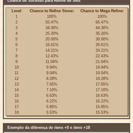
Chance de Sucesso para Refine de Sets
Level
Chance to Refine Stone:
Chance to Mega Refine:
1
100%
100%
2
55.47%
65.47%
3
34.30%
44.30%
4
25.20%
35.20%
5
20.00%
30.00%
6
16.61%
26.61%
7
14.21%
24.21%
8
12.43%
22.43%
9
11.04%
21.04%
10
9.94%
19.94%
11
9.04%
19.04%
12
8.28%
18.28%
13
7.65%
17.65%
14
7.10%
17.10%
15
6.63%
16.63%
16
6.22%
16.22%
17
5.85%
15.85%
18
5.53%
15.53%
Exemplo da diferença de itens +0 e itens +18