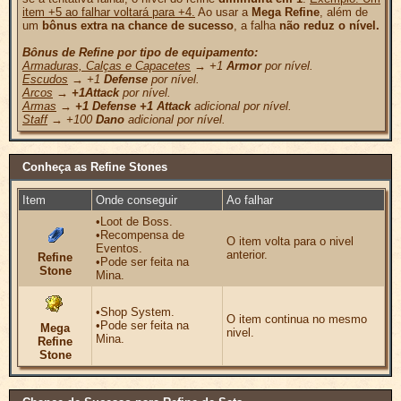
item +5 ao falhar voltará para +4.
Ao usar a
Mega Refine
, além de
um
bônus extra na chance de sucesso
, a falha
não reduz o nível.
Bônus de Refine por tipo de equipamento:
Armaduras, Calças e Capacetes
→ +1
Armor
por nível.
Escudos
→ +1
Defense
por nível.
Arcos
→
+1Attack
por nível.
Armas
→
+1 Defense +1 Attack
adicional por nível.
Staff
→ +100
Dano
adicional por nível.
Conheça as Refine Stones
Item
Onde conseguir
Ao falhar
•Loot de Boss.
•Recompensa de
O item volta para o nivel
Eventos.
anterior.
Refine
•Pode ser feita na
Stone
Mina.
•Shop System.
O item continua no mesmo
•Pode ser feita na
Mega
nivel.
Mina.
Refine
Stone