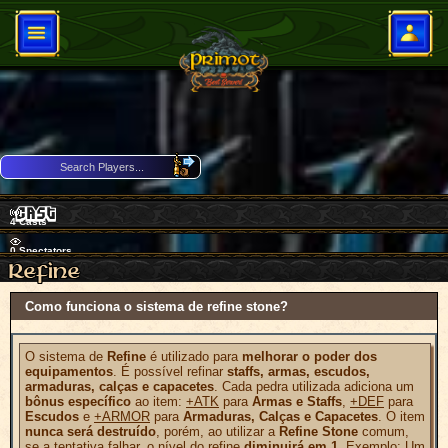
4
Casts
0
Spectators
Download Client
Como funciona o sistema de refine stone?
68 Players Online
O sistema de
Refine
é utilizado para
melhorar o poder dos
equipamentos
. É possível refinar
staffs, armas, escudos,
armaduras, calças e capacetes
. Cada pedra utilizada adiciona um
bônus específico
ao item:
+ATK
para
Armas e Staffs
,
+DEF
para
Escudos
e
+ARMOR
para
Armaduras, Calças e Capacetes
. O item
nunca será destruído
, porém, ao utilizar a
Refine Stone
comum,
se a tentativa falhar, o nível do refine
diminuirá em 1
.
Exemplo: Um