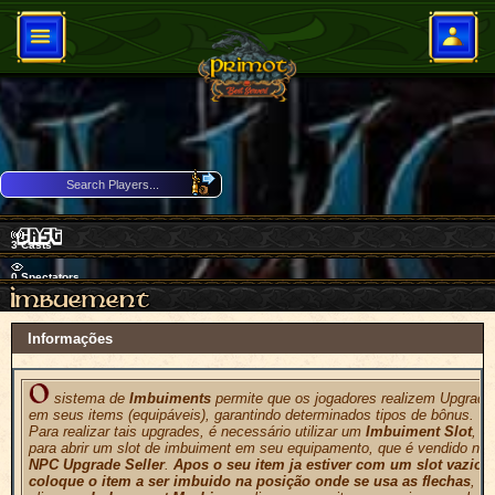
3
Casts
0
Spectators
Download Client
Informações
63 Players Online
sistema de
Imbuiments
permite que os jogadores realizem Upgrade
em seus items (equipáveis), garantindo determinados tipos de bônus.
Para realizar tais upgrades, é necessário utilizar um
Imbuiment Slot
,
para abrir um slot de imbuiment em seu equipamento, que é vendido no
NPC Upgrade Seller
.
Apos o seu item ja estiver com um slot vazio,
coloque o item a ser imbuido na posição onde se usa as flechas
,