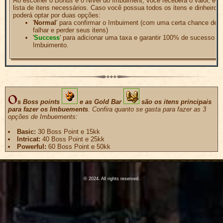
Ao escolher o
Bonus
e o
Nível
do Imbuiment, você receberá o valor, e a
lista de itens necessários. Caso você possua todos os itens e dinheiro,
poderá optar por duas opções:
'
Normal
' para confirmar o Imbuiment (com uma certa chance de
falhar e perder seus itens)
'
Success
' para adicionar uma taxa e garantir 100% de sucesso n
Imbuimento.
s Boss points
e as Gold Bar
são os itens principais
para fazer os Imbuements
. Confira quanto se gasta para fazer as 3
opções de Imbuements:
Basic:
30 Boss Point e 15kk
Intricat:
40 Boss Point e 25kk
Powerful:
60 Boss Point e 50kk
© 2024. All rights reserved.