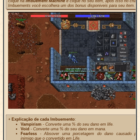
clique na
Imbuement Machine
e clique no seu item, apos isso no chat
Imbuements você escolhera um dos bonus disponiveis para seu item.
￫
Explicação de cada Imbuemento
:
Vampirism
-
Converte uma % do seu dano em life.
Void
-
Converte uma % do seu dano em mana.
Fearless
-
Absover uma porcetagem do dano causado pel
inimigo que o convertido em Life.