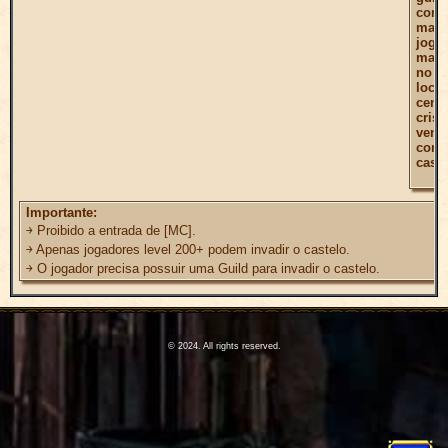
cons
mant
joga
mais
no ti
local
cent
crist
venc
conq
caste
Importante:
￫ Proibido a entrada de [MC].
￫ Apenas jogadores level 200+ podem invadir o castelo.
￫ O jogador precisa possuir uma Guild para invadir o castelo.
© 2024. All rights reserved.