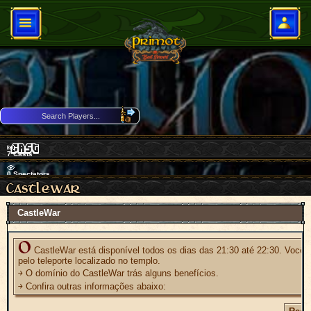
7
Casts
0
Spectators
Download Client
CastleWar
73 Players Online
CastleWar está disponível todos os dias das 21:30 até 22:30. Você p
pelo teleporte localizado no templo.
￫ O domínio do CastleWar trás alguns benefícios.
￫ Confira outras informações abaixo: